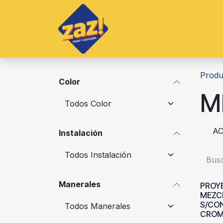
Ir al contenido
Inicio
Productos
S
Produ
Color
M
AC
Instalación
Manerales
PROY
MEZC
S/CO
CROM