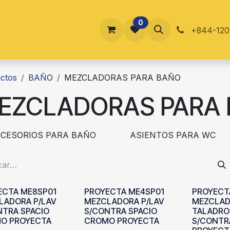
0
ucursales
Blog
Contáctenos
En Tienda
Foro
+844-120
ctos
BAÑO
MEZCLADORAS PARA BAÑO
EZCLADORAS PARA
CESORIOS PARA BAÑO
ASIENTOS PARA WC
ECTA ME8SP01
PROYECTA ME4SP01
PROYECT
LADORA P/LAV
MEZCLADORA P/LAV
MEZCLAD
NTRA SPACIO
S/CONTRA SPACIO
TALADRO
O PROYECTA
CROMO PROYECTA
S/CONTR