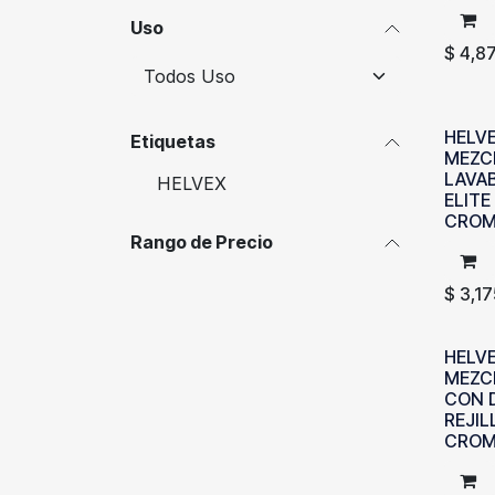
Uso
$
4,8
HELVE
Etiquetas
MEZC
LAVAB
HELVEX
ELITE
CRO
Rango de Precio
$
3,17
HELV
MEZC
CON 
REJIL
CRO