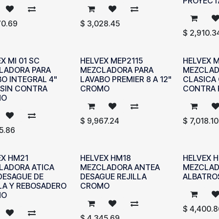
PROYECT
70.69
$
3,028.45
$
2,910.3
X MI 01 SC
HELVEX MEP2115
HELVEX 
LADORA PARA
MEZCLADORA PARA
MEZCLAD
O INTEGRAL 4"
LAVABO PREMIER 8 A 12"
CLASICA
 SIN CONTRA
CROMO
CONTRA 
MO
$
9,967.24
$
7,018.10
5.86
EX HM21
HELVEX HM18
HELVEX 
LADORA ATICA
MEZCLADORA ANTEA
MEZCLAD
DESAGUE DE
DESAGUE REJILLA
ALBATRO
LA Y REBOSADERO
CROMO
MO
$
4,400.8
$
4,345.69