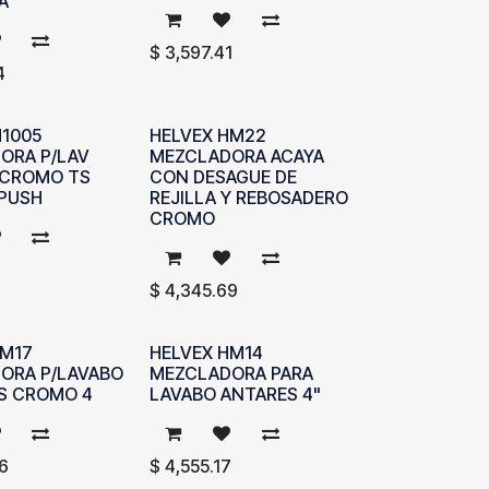
A
$
3,597.41
4
M1005
HELVEX HM22
ORA P/LAV
MEZCLADORA ACAYA
 CROMO TS
CON DESAGUE DE
PUSH
REJILLA Y REBOSADERO
CROMO
$
4,345.69
HM17
HELVEX HM14
ORA P/LAVABO
MEZCLADORA PARA
S CROMO 4
LAVABO ANTARES 4"
6
$
4,555.17