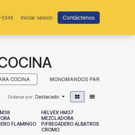
Iniciar sesión
Contáctenos
-5346
COCINA
ARA COCINA
MONOMANDOS PARA COCINA
Destacado
Ordenar por:
HM38
HELVEX HM37
DORA
MEZCLADORA
DERO FLAMINGO
P/FREGADERO ALBATROS
CROMO