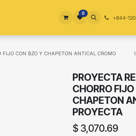
0
ucursales
Blog
Contáctenos
En Tienda
Foro
+844-120
 FIJO CON BZO Y CHAPETON ANTICAL CROMO
PROYECTA R
CHORRO FIJO
CHAPETON A
PROYECTA
$
3,070.69