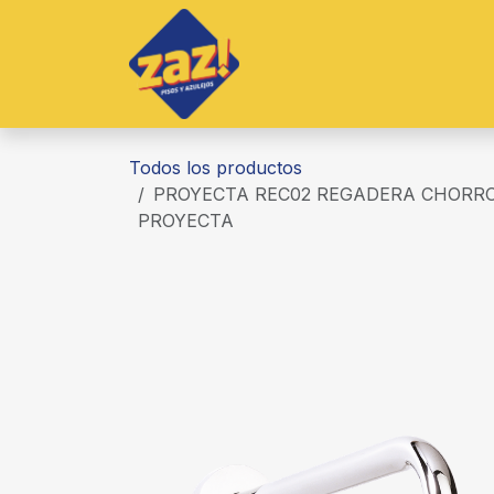
Ir al contenido
Inicio
Productos
S
Todos los productos
PROYECTA REC02 REGADERA CHORRO
PROYECTA