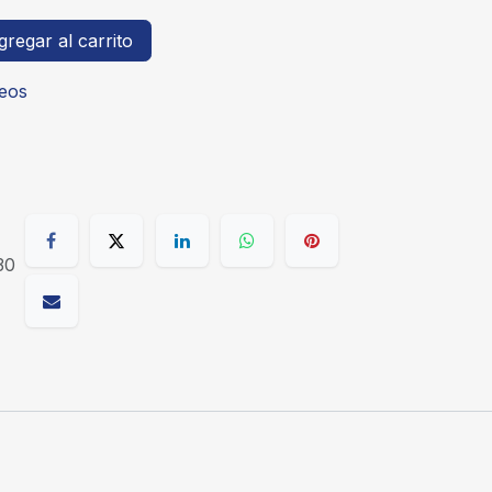
regar al carrito
seos
30