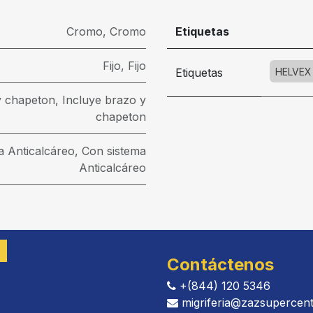
Cromo
,
Cromo
Etiquetas
Fijo
,
Fijo
Etiquetas
HELVEX
y chapeton
,
Incluye brazo y
chapeton
a Anticalcáreo
,
Con sistema
Anticalcáreo
Contáctenos
+(844) 120 5346
migriferia
@zazsupercentro.c