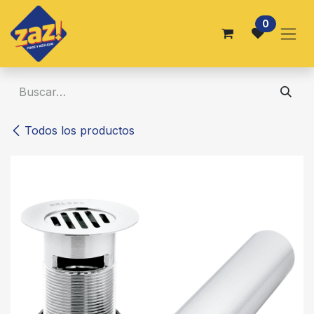
Ir al contenido
0
Todos los productos