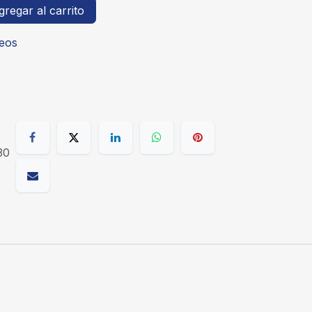
regar al carrito
seos
30