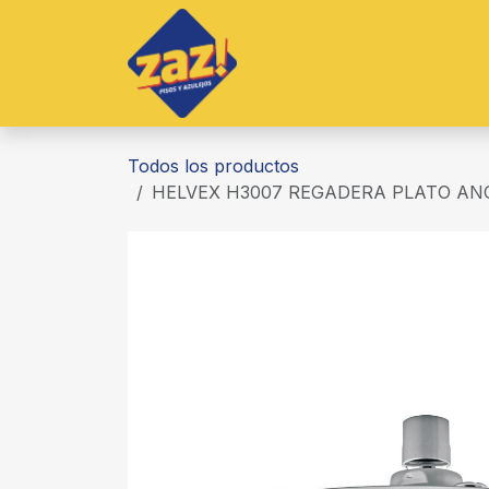
Ir al contenido
Inicio
Productos
S
Todos los productos
HELVEX H3007 REGADERA PLATO AN