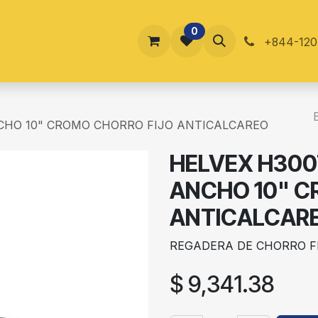
0
ucursales
Blog
Contáctenos
En Tienda
Foro
+844-120
CHO 10" CROMO CHORRO FIJO ANTICALCAREO
HELVEX H300
ANCHO 10" C
ANTICALCAR
REGADERA DE CHORRO FI
$
9,341.38