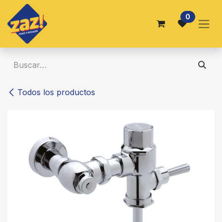
Ir al contenido
0
Todos los productos