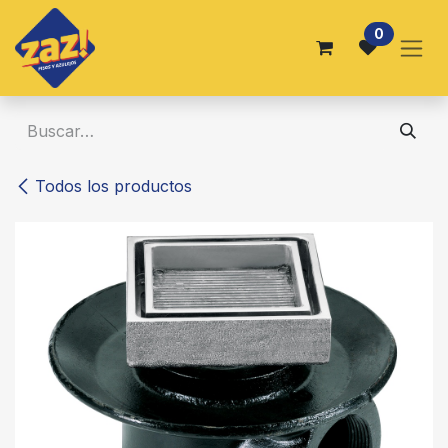
Ir al contenido
0
Todos los productos