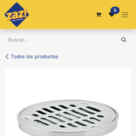
Ir al contenido
0
Todos los productos