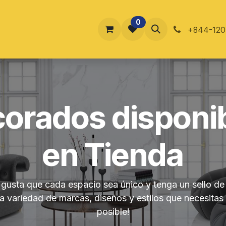
0
ucursales
Blog
Contáctenos
En Tienda
Foro
+844-120
orados disponi
en Tienda
e gusta que cada espacio sea único y tenga un sello de
 variedad de marcas, diseños y estilos que necesitas
posible!