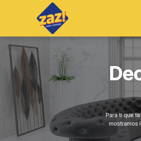
Ir al contenido
Inicio
Productos
S
Dec
Para ti que t
mostramos la